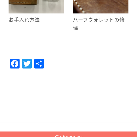
お手入れ方法
ハーフウォレットの修
理
F
T
共
ac
w
有
e
itt
b
er
o
o
k