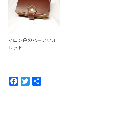
マロン色のハーフウォ
レット
F
T
共
ac
w
有
e
itt
b
er
o
o