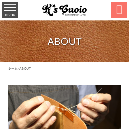

menu
ABOUT
ホーム
>
ABOUT