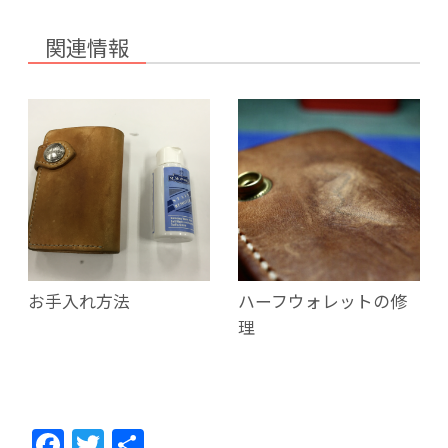
関連情報
お手入れ方法
ハーフウォレットの修
理
F
T
共