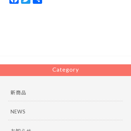
ac
w
有
e
itt
b
er
o
o
k
Category
新商品
NEWS
お知らせ