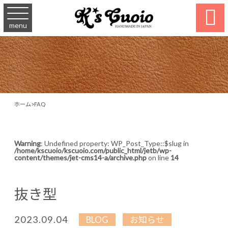

menu
ホーム
>
FAQ
Warning
: Undefined property: WP_Post_Type::$slug in
/home/kscuoio/kscuoio.com/public_html/jetb/wp-
content/themes/jet-cms14-a/archive.php
on line
14
抜き型
2023.09.04
BLOG
お知らせ