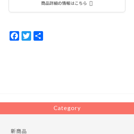
商品詳細の情報はこちら
F
T
共
ac
w
有
e
itt
b
er
o
o
k
Category
新商品