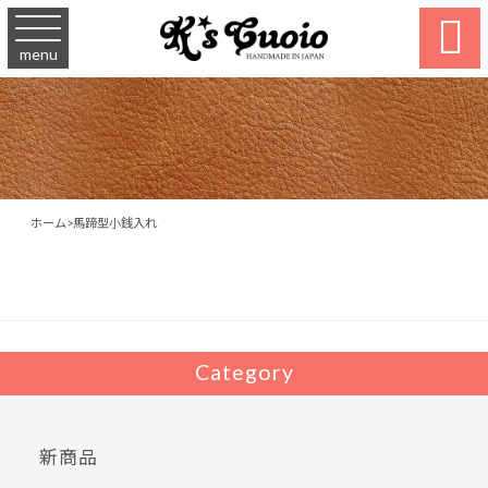

menu
ホーム
>
馬蹄型小銭入れ
Category
新商品