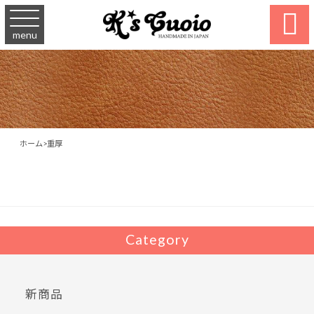

menu
ホーム
>
重厚
Category
新商品