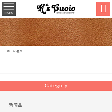

menu
ホーム
>
色革
Category
新商品