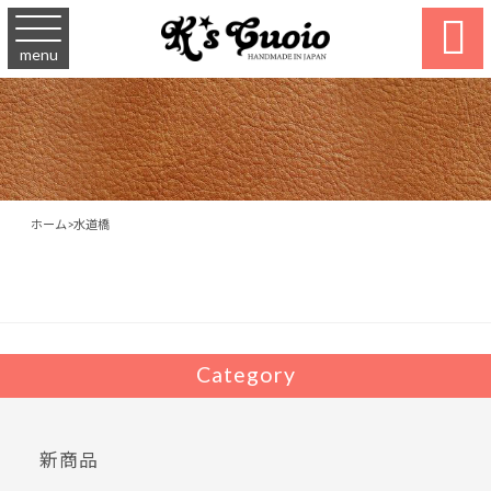

menu
ホーム
>
水道橋
Category
新商品