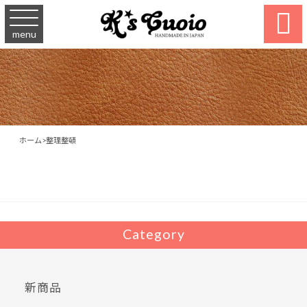

menu
ホーム
>
整理整頓
Category
新商品