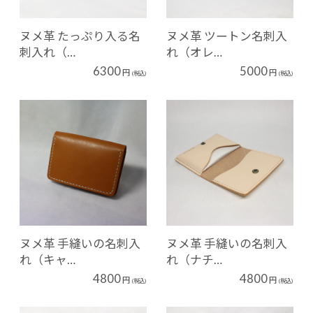
ヌメ革 たっぷり入る名
ヌメ革 ツートン名刺入
刺入れ（…
れ（オレ…
6300
5000
円
円
(税込)
(税込)
ヌメ革 手縫いの名刺入
ヌメ革 手縫いの名刺入
れ（キャ…
れ（ナチ…
4800
4800
円
円
(税込)
(税込)