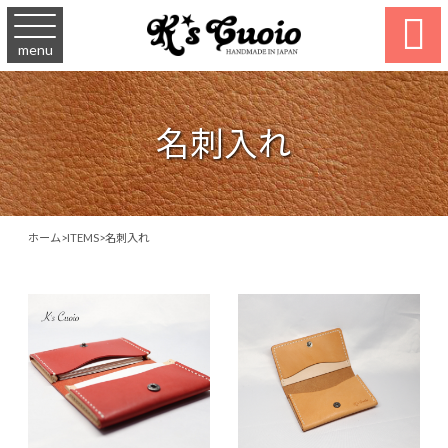

menu
名刺入れ
ホーム
>
ITEMS
>
名刺入れ