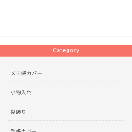
b
er
o
o
k
Category
メモ帳カバー
小物入れ
髪飾り
手帳カバー