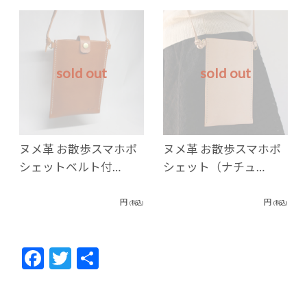
sold out
sold out
ヌメ革 お散歩スマホポ
ヌメ革 お散歩スマホポ
シェットベルト付…
シェット（ナチュ…
円
円
(税込)
(税込)
F
T
共
ac
w
有
e
itt