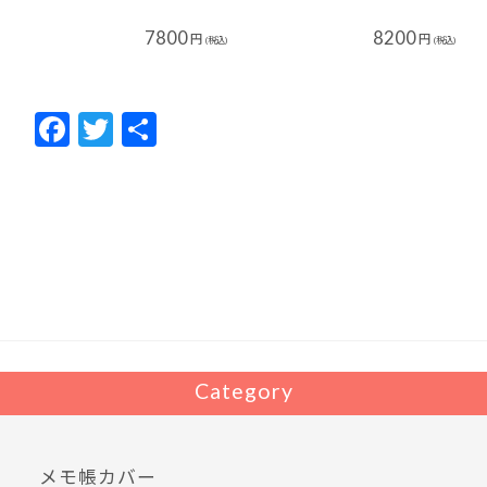
7800
8200
円
円
(税込)
(税込)
F
T
共
ac
w
有
e
itt
b
er
o
o
k
Category
メモ帳カバー