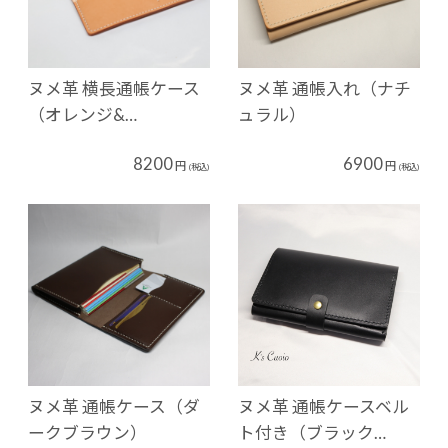
ヌメ革 横長通帳ケース
ヌメ革 通帳入れ（ナチ
（オレンジ&…
ュラル）
8200
6900
円
円
(税込)
(税込)
ヌメ革 通帳ケース（ダ
ヌメ革 通帳ケースベル
ークブラウン）
ト付き（ブラック…