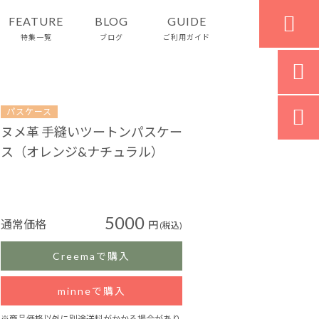

FEATURE
BLOG
GUIDE
特集一覧
ブログ
ご利用ガイド


パスケース
ヌメ革 手縫いツートンパスケー
ス（オレンジ&ナチュラル）
5000
通常価格
円
(税込)
Creemaで購入
minneで購入
※商品価格以外に別途送料がかかる場合があり