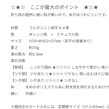
☆★☆ ここが最大のポイント ★☆★
折り目の箇所に縫い目が無いので、糸がほつれにくいです。
材質 フルタンニン成牛ヌメ革
色 オレンジ色 × ナチュラル色
サイズ H70×W102×D7mm（若干の誤差あり）
重さ 約35g
革の厚み 約1.3mm
革の状態
【質感】 しっかり固め ★☆☆☆☆ しなやかで柔かい 使
【ツヤ感】 ツヤあり ☆★☆☆☆ ツヤなし 使い込むほどに
【シボ感】 シボあり ☆☆☆☆★ シボなし
糸 太めのポリエステル糸に耐水性を持たせるためロウ
縫い 手縫い
※縦向きのカード入れには、定期券サイズ（57.5×85mm