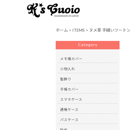
ホーム
>
ITEMS
>
ヌメ革 手縫いツート
Category
メモ帳カバー
小物入れ
髪飾り
手帳カバー
スマホケース
通帳ケース
パスケース
財布