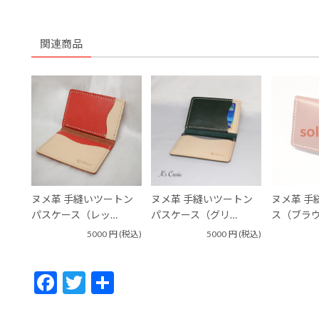
関連商品
so
ヌメ革 手縫いツートン
ヌメ革 手縫いツートン
ヌメ革 手
パスケース（レッ…
パスケース（グリ…
ス（ブラ
5000
円
(税込)
5000
円
(税込)
F
T
共
ac
w
有