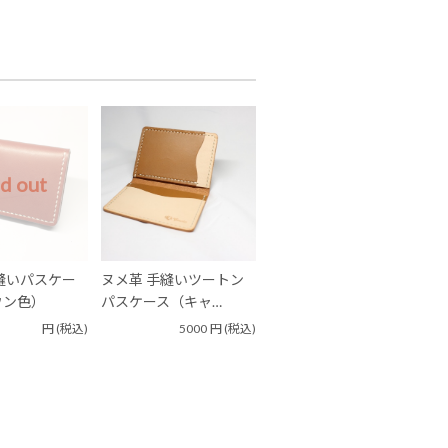
ld out
縫いパスケー
ヌメ革 手縫いツートン
ウン色）
パスケース（キャ…
円
(税込)
5000
円
(税込)