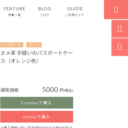

FEATURE
BLOG
GUIDE
特集一覧
ブログ
ご利用ガイド


パスポート
ケース
ヌメ革 手縫いのパスポートケー
ス（オレンジ色）
5000
通常価格
円
(税込)
Creemaで購入
minneで購入
※商品価格以外に別途送料がかかる場合があり