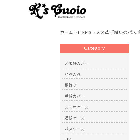
ホーム
>
ITEMS
>
ヌメ革 手縫いのパス
Category
メモ帳カバー
小物入れ
髪飾り
手帳カバー
スマホケース
通帳ケース
パスケース
財布