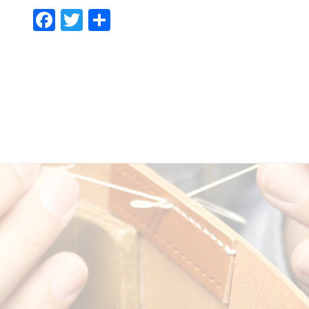
F
T
共
ac
w
有
e
itt
b
er
o
o
k