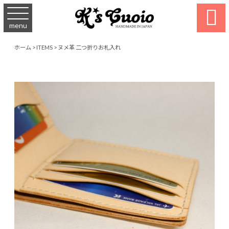

menu
ホーム
>
ITEMS
>
ヌメ革 二つ折りお札入れ