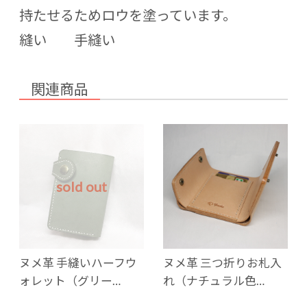
持たせるためロウを塗っています。
縫い 手縫い
関連商品
sold out
ヌメ革 手縫いハーフウ
ヌメ革 三つ折りお札入
ォレット（グリー…
れ（ナチュラル色…