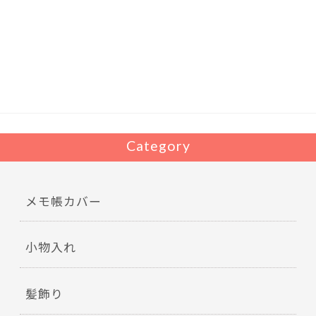
e
itt
b
er
o
o
k
Category
メモ帳カバー
小物入れ
髪飾り