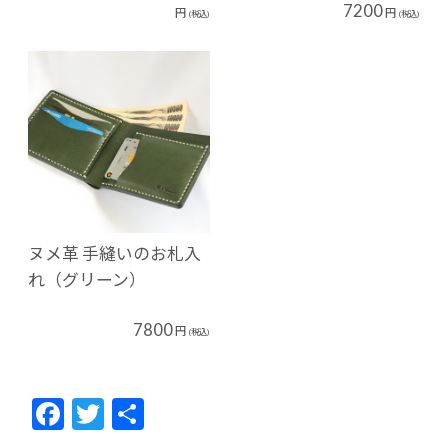
7200
円
円
(税込)
(税込)
ヌメ革 手縫いのお札入
れ（グリーン）
7800
円
(税込)
F
T
共
ac
w
有