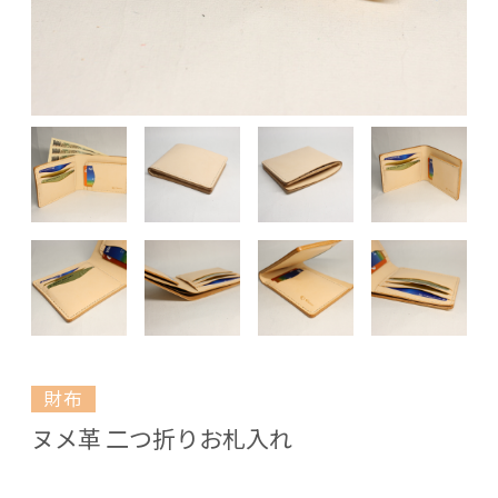
財布
ヌメ革 二つ折りお札入れ