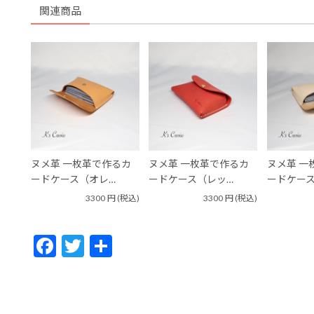
関連商品
ヌメ革 一枚革で作るカ
ヌメ革 一枚革で作るカ
ヌメ革 一
ードケース（オレ…
ードケース（レッ…
ードケース
3300
円
(税込)
3300
円
(税込)
F
T
共
ac
w
有
e
itt
b
er