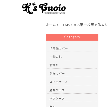
ホーム
>
ITEMS
>
ヌメ革 一枚革で作る
Category
メモ帳カバー
小物入れ
髪飾り
手帳カバー
スマホケース
通帳ケース
パスケース
財布