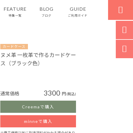

FEATURE
BLOG
GUIDE
特集一覧
ブログ
ご利用ガイド


カードケース
ヌメ革 一枚革で作るカードケー
ス（ブラック色）
3300
通常価格
円
(税込)
Creemaで購入
minneで購入
※商品価格以外に別途送料がかかる場合があり