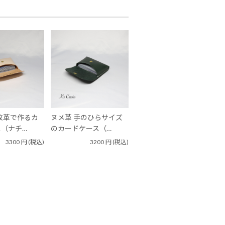
枚革で作るカ
ヌメ革 手のひらサイズ
（ナチ…
のカードケース（…
3300
円
(税込)
3200
円
(税込)