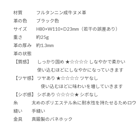
材質 フルタンニン成牛ヌメ革
革の色 ブラック色
サイズ H80×W110×D23mm（若干の誤差あり）
重さ 約25g
革の厚み 約1.3mm
革の状態
【質感】 しっかり固め ★☆☆☆☆ しなやかで柔かい
使い込むほどにしなやかになっていきます
【ツヤ感】 ツヤあり ★☆☆☆☆ ツヤなし
使い込むほどに味わいを増していきます
【シボ感】 シボあり ☆☆☆☆★ シボなし
糸 太めのポリエステル糸に耐水性を持たせるためロウ
縫い 手縫い
金具 真鍮製のバネホック