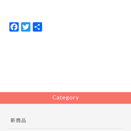
F
T
共
ac
w
有
e
itt
b
er
o
o
k
Category
新商品