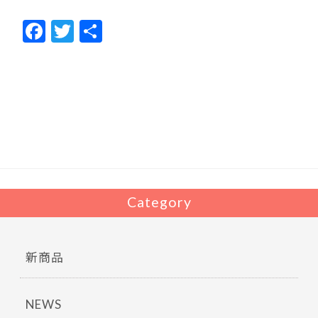
F
T
共
ac
w
有
e
itt
b
er
o
o
k
Category
新商品
NEWS