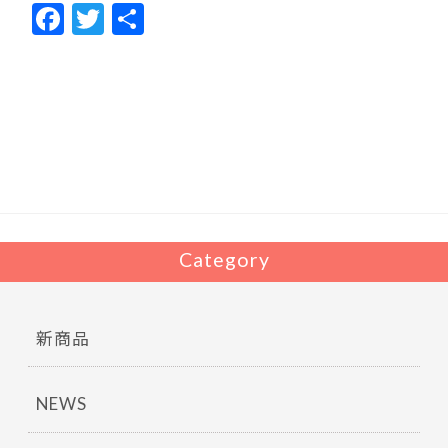
F
T
共
ac
w
有
e
itt
b
er
o
o
k
Category
新商品
NEWS