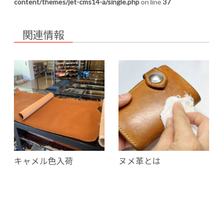
content/themes/jet-cms14-a/single.php
on line
37
関連情報
キャメル色入荷
ヌメ革とは