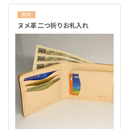
財布
ヌメ革 二つ折りお札入れ