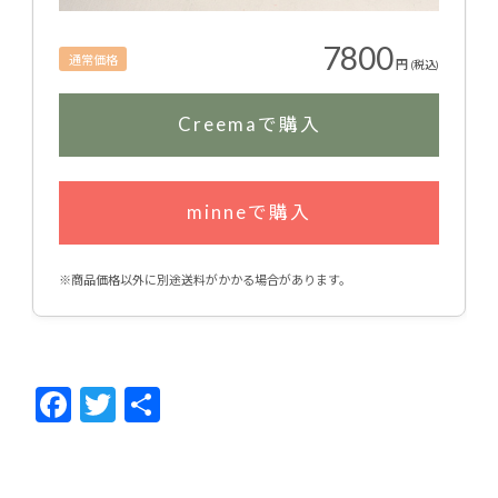
7800
通常価格
円
(税込)
Creemaで購入
minneで購入
※商品価格以外に別途送料がかかる場合があります。
F
T
共
ac
w
有
e
itt