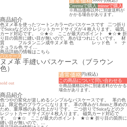
通常価格
5000
円
(税込)
Creemaで購入
minneで購入
※商品価格以外に別途送料が
かかる場合があります。
商品紹介
色ヌメ革を使ったツートンカラーのパスケースです 二つ折り
でSuicaなどのクレジットカードサイズが４枚入ります。 磁気
カード対応です。 ☆★☆ ここが最大のポイント ★☆★ 折
り目の箇所に縫い目が無いので、糸がほつれにくいです。 材
質 フルタンニン成牛ヌメ革 色 レッド色 × ナ
チュラル色 サイ…
商品詳細の情報はこちら
パスケース
ヌメ革 手縫いパスケース（ブラウン
色）
通常価格
円
(税込)
sold out
※商品価格以外に別途送料がかかる
場合があります。
商品紹介
色つやの変化が楽しめるシンプルなパスケースです。 革の色
は、限定色のブラウンになります。 革の厚みが1.8mmと厚めの
ため、重厚感のある仕上がりです。 二つ折りでSuicaなどのク
レジットカードサイズが４枚入ります。 磁気カード対応で
す。 ☆★☆ ここが最大のポイント ★☆★ 折り目の箇所に
縫い目が無いので、…