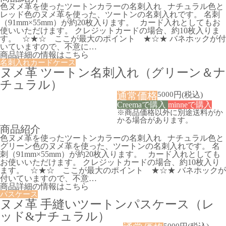
色ヌメ革を使ったツートンカラーの名刺入れ ナチュラル色と
レッド色のヌメ革を使った、ツートンの名刺入れです。 名刺
（91mm×55mm）が約20枚入ります。 カード入れとしてもお
使いいただけます。 クレジットカードの場合、約10枚入りま
す。 ☆★☆ ここが最大のポイント ★☆★ バネホックが付
いていますので、不意に…
商品詳細の情報はこちら
名刺入れ
カードケース
ヌメ革 ツートン名刺入れ（グリーン＆ナ
チュラル）
通常価格
5000
円
(税込)
Creemaで購入
minneで購入
※商品価格以外に別途送料がか
かる場合があります。
商品紹介
色ヌメ革を使ったツートンカラーの名刺入れ ナチュラル色と
グリーン色のヌメ革を使った、ツートンの名刺入れです。 名
刺（91mm×55mm）が約20枚入ります。 カード入れとしても
お使いいただけます。 クレジットカードの場合、約10枚入り
ます。 ☆★☆ ここが最大のポイント ★☆★ バネホックが
付いていますので、不意…
商品詳細の情報はこちら
パスケース
ヌメ革 手縫いツートンパスケース（レ
ッド&ナチュラル）