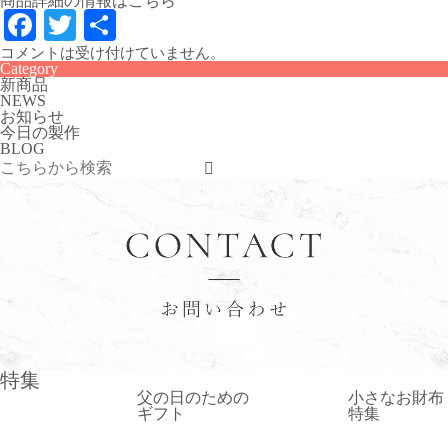
商品詳細の情報はこちら
Fa
T
共
ce
wi
有
コメントは受け付けていません。
Category
bo
tte
新商品
NEWS
ok
r
お知らせ
今日の製作
BLOG
特集
父の日のための
小さなお財布
ギフト
特集