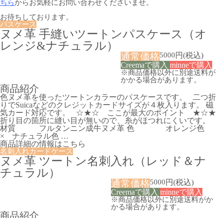
ちら
からお気軽にお問い合わせくださいませ。
お待ちしております。
パスケース
ヌメ革 手縫いツートンパスケース（オ
レンジ&ナチュラル）
通常価格
5000
円
(税込)
Creemaで購入
minneで購入
※商品価格以外に別途送料が
かかる場合があります。
商品紹介
色ヌメ革を使ったツートンカラーのパスケースです。 二つ折
りでSuicaなどのクレジットカードサイズが４枚入ります。 磁
気カード対応です。 ☆★☆ ここが最大のポイント ★☆★
折り目の箇所に縫い目が無いので、糸がほつれにくいです。
材質 フルタンニン成牛ヌメ革 色 オレンジ色
× ナチュラル色 …
商品詳細の情報はこちら
名刺入れ
カードケース
ヌメ革 ツートン名刺入れ（レッド＆ナ
チュラル）
通常価格
5000
円
(税込)
Creemaで購入
minneで購入
※商品価格以外に別途送料がか
かる場合があります。
商品紹介