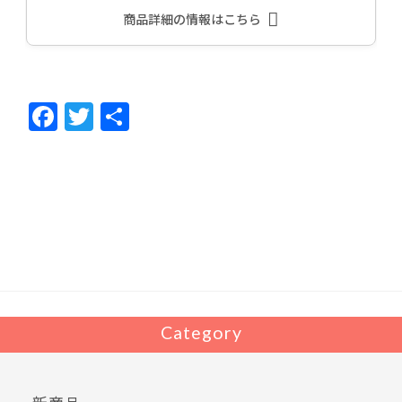
商品詳細の情報はこちら
F
T
共
ac
w
有
e
itt
b
er
o
o
k
Category