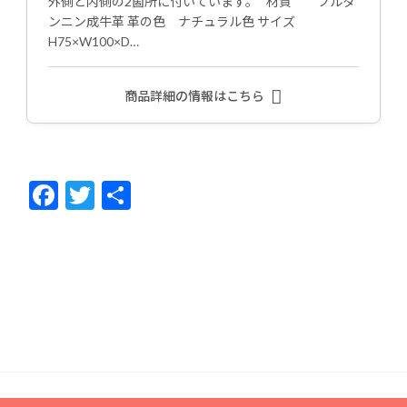
外側と内側の2箇所に付いています。 材質 フルタ
ンニン成牛革 革の色 ナチュラル色 サイズ
H75×W100×D…
商品詳細の情報はこちら
F
T
共
ac
w
有
e
itt
b
er
o
o
k