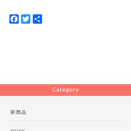
F
T
共
ac
w
有
e
itt
b
er
o
o
k
Category
新商品